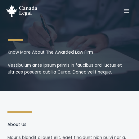
Zum
Inhalt
springen
Know More About The Awarded Law Firm
Vestibulum ante ipsum primis in faucibus orci luctus et
ultrices posuere cubilia Curae; Donec velit neque.
About Us
Mauris blandit aliquet elit, eget tincidunt nibh pulvi nar a.